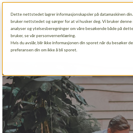
Dette nettstedet lagrer informasjonskapsler på datamaskinen din.
Show submenu for Membership
Member
bruker nettstedet og sørger for at vi husker deg. Vi bruker denne 
analyser og ytelsesberegninger om våre besøkende både på dette 
bruker, se vår personvernerklæring.
Hvis du avslår, blir ikke informasjonen din sporet når du besøker d
Show submenu for About Us
About Us
preferansen din om ikke å bli sporet.