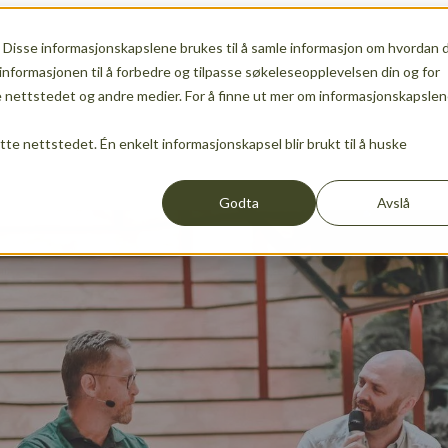
 Disse informasjonskapslene brukes til å samle informasjon om hvordan 
ship
Show submenu for Services
Services
Show sub
informasjonen til å forbedre og tilpasse søkeleseopplevelsen din og for
nettstedet og andre medier. For å finne ut mer om informasjonskapslen
ette nettstedet. Én enkelt informasjonskapsel blir brukt til å huske
Events
News
Show submenu for translations
EN
Godta
Avslå