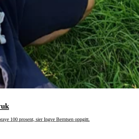
ruk
praye 100 prosent, sier Ingve Berntsen oppgitt.