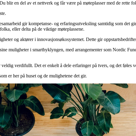
u blir en del av et nettverk og får være på møteplasser med de rette folk
ste.
amarbeid gir kompetanse- og erfaringsutveksling samtidig som det gir e
olka, eller delta på de viktige møteplassene.
er og aktører i innovasjonsøkosystemet. Dette gir oppstartsbedrifter et 
ine muligheter i smartbyklyngen, med arrangementer som Nordic Fund 
eldig verdifullt. Det er enkelt å dele erfaringer på tvers, og det føles v
som er her på huset og de mulighetene det gir.