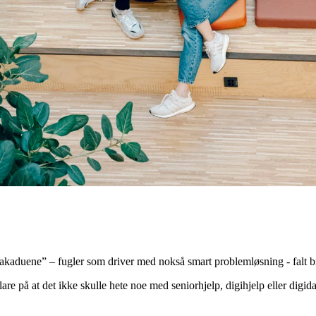
“Kakaduene” – fugler som driver med nokså smart problemløsning - falt b
are på at det ikke skulle hete noe med seniorhjelp, digihjelp eller digi