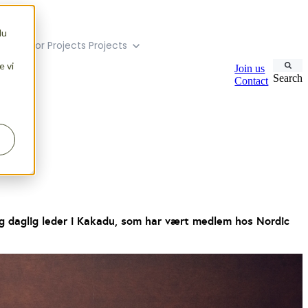
du
menu for Projects
Projects
e vi
Join us
Search
Contact
og daglig leder i Kakadu, som har vært medlem hos Nordic