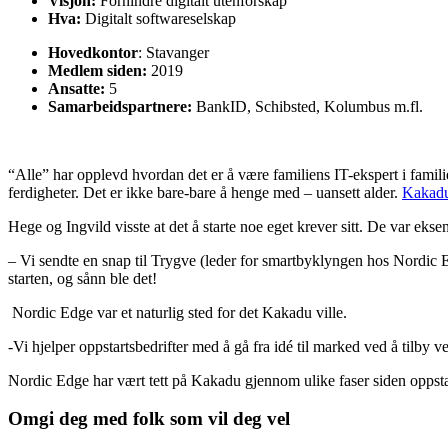
Visjon:
Forhindre digitalt utenforskap
Hva:
Digitalt softwareselskap
Hovedkontor
: Stavanger
Medlem siden:
2019
Ansatte:
5
Samarbeidspartnere:
BankID, Schibsted, Kolumbus m.fl.
“Alle” har opplevd hvordan det er å være familiens IT-ekspert i familie
ferdigheter. Det er ikke bare-bare å henge med – uansett alder.
Kakad
Hege og Ingvild visste at det å starte noe eget krever sitt. De var ekse
– Vi sendte en snap til Trygve (leder for smartbyklyngen hos Nordic Edge
starten, og sånn ble det!
Nordic Edge var et naturlig sted for det Kakadu ville.
-Vi hjelper oppstartsbedrifter med å gå fra idé til marked ved å tilby
Nordic Edge har vært tett på Kakadu gjennom ulike faser siden opp
Omgi deg med folk som vil deg vel