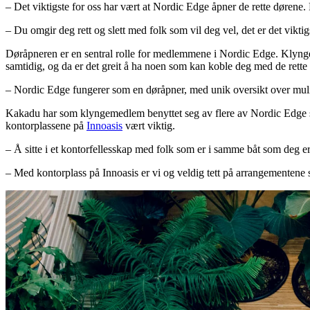
– Det viktigste for oss har vært at Nordic Edge åpner de rette dørene. D
– Du omgir deg rett og slett med folk som vil deg vel, det er det viktig
Døråpneren er en sentral rolle for medlemmene i Nordic Edge. Klynges
samtidig, og da er det greit å ha noen som kan koble deg med de rette f
–
Nordic Edge fungerer som en døråpner, med unik oversikt over mulighet
Kakadu har som klyngemedlem benyttet seg av flere av Nordic Edge s
kontorplassene på
Innoasis
vært viktig.
– Å sitte i et kontorfellesskap med folk som er i samme båt som deg er v
– Med kontorplass på Innoasis er vi og veldig tett på arrangementene 