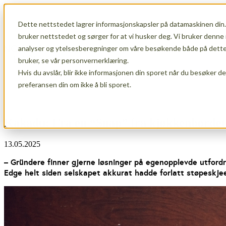
Dette nettstedet lagrer informasjonskapsler på datamaskinen din.
Show submenu for Membership
Member
bruker nettstedet og sørger for at vi husker deg. Vi bruker denne 
analyser og ytelsesberegninger om våre besøkende både på dette 
bruker, se vår personvernerklæring.
Hvis du avslår, blir ikke informasjonen din sporet når du besøker d
Show submenu for About Us
About Us
preferansen din om ikke å bli sporet.
Kakadu: Fra en “Snap” fra kjøkkenbordet, 
13.05.2025
– Gründere finner gjerne løsninger på egenopplevde utfordr
Edge helt siden selskapet akkurat hadde forlatt støpeskje