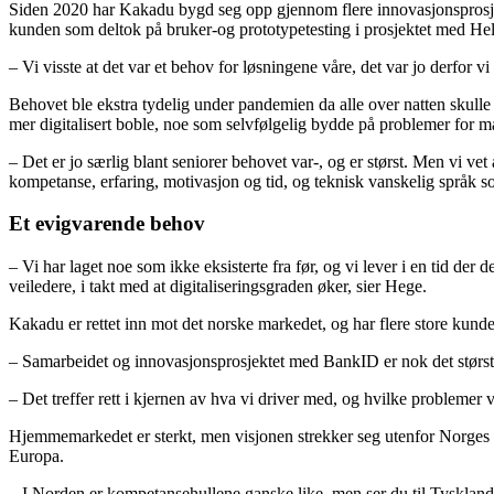
Siden 2020 har Kakadu bygd seg opp gjennom flere innovasjonsprosjekter
kunden som deltok på bruker-og prototypetesting i prosjektet med Hels
– Vi visste at det var et behov for løsningene våre, det var jo derfor vi s
Behovet ble ekstra tydelig under pandemien da alle over natten skulle
mer digitalisert boble, noe som selvfølgelig bydde på problemer for 
– Det er jo særlig blant seniorer behovet var-, og er størst. Men vi v
kompetanse, erfaring, motivasjon og tid, og teknisk vanskelig språk s
Et evigvarende behov
– Vi har laget noe som ikke eksisterte fra før, og vi lever i en tid der de
veiledere, i takt med at digitaliseringsgraden øker, sier Hege.
Kakadu er rettet inn mot det norske markedet, og har flere store ku
– Samarbeidet og innovasjonsprosjektet med BankID er nok det største o
– Det treffer rett i kjernen av hva vi driver med, og hvilke problemer v
Hjemmemarkedet er sterkt, men visjonen strekker seg utenfor Norges
Europa.
– I Norden er kompetansehullene ganske like, men ser du til Tyskland