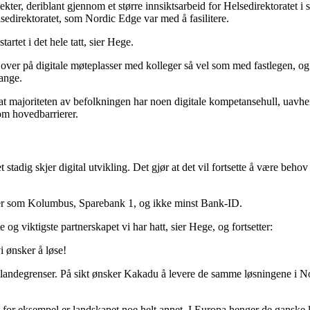
, deriblant gjennom et større innsiktsarbeid for Helsedirektoratet i st
edirektoratet, som Nordic Edge var med å fasilitere.
tartet i det hele tatt, sier Hege.
 over på digitale møteplasser med kolleger så vel som med fastlegen, og 
mange.
et at majoriteten av befolkningen har noen digitale kompetansehull, uav
om hovedbarrierer.
t stadig skjer digital utvikling. Det gjør at det vil fortsette å være behov 
nder som Kolumbus, Sparebank 1, og ikke minst Bank-ID.
g viktigste partnerskapet vi har hatt, sier Hege, og fortsetter:
i ønsker å løse!
 landegrenser. På sikt ønsker Kakadu å levere de samme løsningene i 
 for eksempel er landskapet noe helt annet. I Europa henger de ganske 