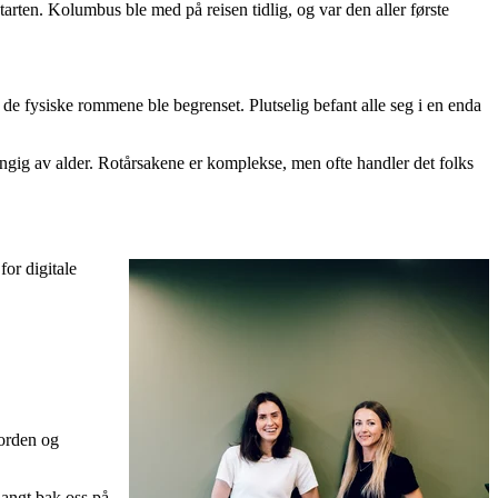
arten. Kolumbus ble med på reisen tidlig, og var den aller første
de fysiske rommene ble begrenset. Plutselig befant alle seg i en enda
hengig av alder. Rotårsakene er komplekse, men ofte handler det folks
for digitale
Norden og
langt bak oss på