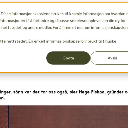
 Disse informasjonskapslene brukes til å samle informasjon om hvordan 
ship
Show submenu for Services
Services
Show sub
informasjonen til å forbedre og tilpasse søkeleseopplevelsen din og for
nettstedet og andre medier. For å finne ut mer om informasjonskapslen
ette nettstedet. Én enkelt informasjonskapsel blir brukt til å huske
Events
News
Show submenu for translations
EN
Godta
Avslå
til Innoasis
inger, sånn var det for oss også, sier Hege Fiskaa, gründer 
en.