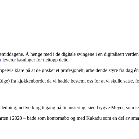
middagene. Å henge med i de digitale svingene i en digitalisert verden er
u
leverer løsninger for nettopp dette.
mpelvis klare på at de ønsket et profesjonelt, arbeidende styre fra dag én
) fra kjøkkenbordet da vi hadde bestemt oss for at vi skulle satse, fordi
 veiledning, nettverk og tilgang på finansiering, sier Trygve Meyer, som
starten i 2020 – både som kontornabo og med Kakadu som en del av sma