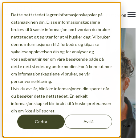
Dette nettstedet lagrer informasjonskapsler på
Open main navigation
datamaskinen din. Disse informasjonskapslene
brukes til å samle informasjon om hvordan du bruker
nettstedet og sørger for at vi husker deg. Vi bruker
denne informasjonen til å forbedre og tilpasse
søkeleseopplevelsen din og for analyser og
ytelsesberegninger om våre besøkende både på
dette nettstedet og andre medier. For å finne ut mer
om informasjonskapslene vi bruker, se vår
personvernerklæring.
Hvis du avslår, blir ikke informasjonen din sporet når
du besøker dette nettstedet. Én enkelt
informasjonskapsel blir brukt til å huske preferansen
Projects
din om ikke å bli sporet.
Projects are our gateway to connect our members with new
Godta
Avslå
opportunities, expand our network and build new skills. Here is an
overview of projects we are involved in.