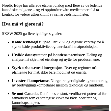
Nordic Edge har allerede etablert dialog med flere av de ledende
kanadiske miljøene – og vi oppfordrer våre medlemmer til å ta
kontakt for videre utforskning av samarbeidsmuligheter.
Hva må vi gjøre nå?
SXSW 2025 ga flere tydelige signaler:
Koble teknologi til jord.
Bruk AI og digitale verktøy for å
styrke både produktivitet og bærekraft i matproduksjon.
Utvikle datasystemer på bondens premisser.
Deling og
analyse må skje med eierskap og nytte for produsentene.
Styrk urban-rural integrasjon.
Byer og regioner må
planlegge for mat, ikke bare mobilitet og energi.
Invester i kompetanse.
Norge trenger digitale agronomer og
ny brobyggingskompetanse mellom teknologi og landbruk.
Se mot Canada.
Det finnes et stort, verdibasert potensial for
samarbeid som er strategisk klokt for både bedrifter og
kunnskapsmiljøer.