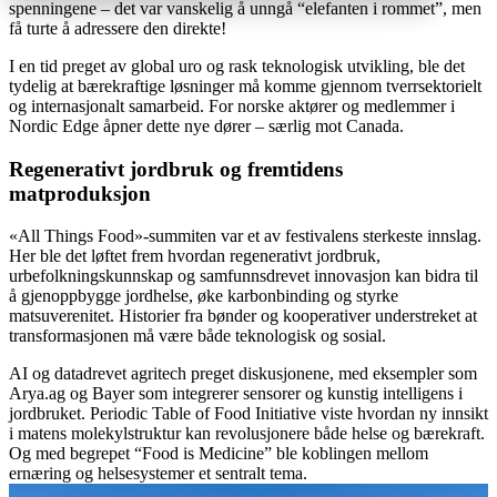
spenningene – det var vanskelig å unngå “elefanten i rommet”, men
få turte å adressere den direkte!
I en tid preget av global uro og rask teknologisk utvikling, ble det
tydelig at bærekraftige løsninger må komme gjennom tverrsektorielt
og internasjonalt samarbeid. For norske aktører og medlemmer i
Nordic Edge åpner dette nye dører – særlig mot Canada.
Regenerativt jordbruk og fremtidens
matproduksjon
«All Things Food»-summiten var et av festivalens sterkeste innslag.
Her ble det løftet frem hvordan regenerativt jordbruk,
urbefolkningskunnskap og samfunnsdrevet innovasjon kan bidra til
å gjenoppbygge jordhelse, øke karbonbinding og styrke
matsuverenitet. Historier fra bønder og kooperativer understreket at
transformasjonen må være både teknologisk og sosial.
AI og datadrevet agritech preget diskusjonene, med eksempler som
Arya.ag og Bayer som integrerer sensorer og kunstig intelligens i
jordbruket. Periodic Table of Food Initiative viste hvordan ny innsikt
i matens molekylstruktur kan revolusjonere både helse og bærekraft.
Og med begrepet “Food is Medicine” ble koblingen mellom
ernæring og helsesystemer et sentralt tema.