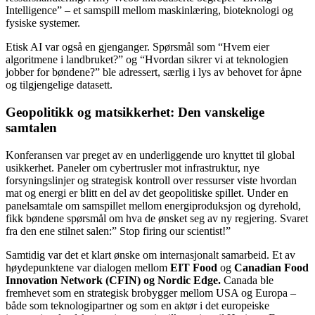
Intelligence” – et samspill mellom maskinlæring, bioteknologi og
fysiske systemer.
Etisk AI var også en gjenganger. Spørsmål som “Hvem eier
algoritmene i landbruket?” og “Hvordan sikrer vi at teknologien
jobber for bøndene?” ble adressert, særlig i lys av behovet for åpne
og tilgjengelige datasett.
Geopolitikk og matsikkerhet: Den vanskelige
samtalen
Konferansen var preget av en underliggende uro knyttet til global
usikkerhet. Paneler om cybertrusler mot infrastruktur, nye
forsyningslinjer og strategisk kontroll over ressurser viste hvordan
mat og energi er blitt en del av det geopolitiske spillet. Under en
panelsamtale om samspillet mellom energiproduksjon og dyrehold,
fikk bøndene spørsmål om hva de ønsket seg av ny regjering. Svaret
fra den ene stilnet salen:” Stop firing our scientist!”
Samtidig var det et klart ønske om internasjonalt samarbeid. Et av
høydepunktene var dialogen mellom
EIT Food
og
Canadian Food
Innovation Network (CFIN) og Nordic Edge.
Canada ble
fremhevet som en strategisk brobygger mellom USA og Europa –
både som teknologipartner og som en aktør i det europeiske