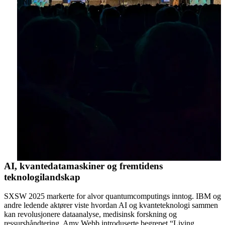
AI, kvantedatamaskiner og fremtidens
teknologilandskap
SXSW 2025 markerte for alvor quantumcomputings inntog. IBM og
andre ledende aktører viste hvordan AI og kvanteteknologi sammen
kan revolusjonere dataanalyse, medisinsk forskning og
ressurshåndtering. Amy Webb introduserte begrepet “Living