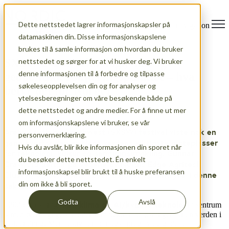
Dette nettstedet lagrer informasjonskapsler på
Open main navigation
datamaskinen din. Disse informasjonskapslene
brukes til å samle informasjon om hvordan du bruker
SXSW 2025: Teknologi, mat og
nettstedet og sørger for at vi husker deg. Vi bruker
denne informasjonen til å forbedre og tilpasse
geopolitikk i skjæringspunktet – hva
søkeleseopplevelsen din og for analyser og
betyr det for Norge?
ytelsesberegninger om våre besøkende både på
dette nettstedet og andre medier. For å finne ut mer
om informasjonskapslene vi bruker, se vår
Årets South by Southwest (SXSW) festival viste nok en
personvernerklæring.
gang hvorfor den er blant verdens viktigste møteplasser
Hvis du avslår, blir ikke informasjonen din sporet når
for teknologi, kultur og samfunnsutvikling. Gunnar
du besøker dette nettstedet. Én enkelt
Crawford deltok på vegene av Nordic Edge Agritech
informasjonskapsel blir brukt til å huske preferansen
Cluster, og deler sine observasjoner og inntrykk i denne
din om ikke å bli sporet.
saken.
Godta
Avslå
mat, klima og AI/kvante-teknologi
I 2025 sto særlig
i sentrum
– med tverrfaglige samtaler som pekte mot løsninger for en verden i
rask endring. Men festivalen bar også preg av de globale