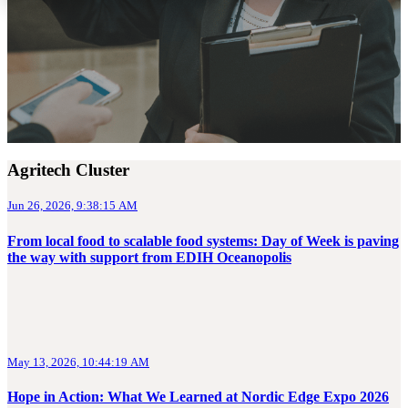
Agritech Cluster
Jun 26, 2026, 9:38:15 AM
From local food to scalable food systems: Day of Week is paving
the way with support from EDIH Oceanopolis
May 13, 2026, 10:44:19 AM
Hope in Action: What We Learned at Nordic Edge Expo 2026