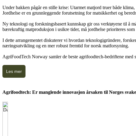
Under bakken pågår en stille krise: Utarmet matjord truer både klima,
Jordhelse er en grunnleggende forutsetning for matsikkerhet og beredsk
Ny teknologi og forskningsbasert kunnskap gir oss verktøyene til å måle
bærekraftig matproduksjon i usikre tider, må jordhelse prioriteres som
I dette arrangementet diskuterer vi hvordan teknologigründere, forsker
næringsutvikling og en mer robust fremtid for norsk matforsyning.
AgriFoodTech Norway samler de beste agrifoodtech-bedriftene med størs
Les mer
Agrifoodtech: Er manglende innovasjon årsaken til Norges sva