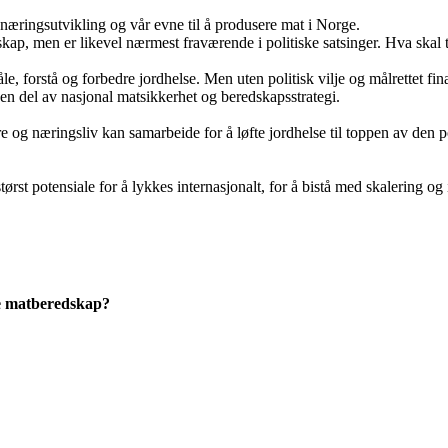
 næringsutvikling og vår evne til å produsere mat i Norge.
ap, men er likevel nærmest fraværende i politiske satsinger. Hva skal ti
, forstå og forbedre jordhelse. Men uten politisk vilje og målrettet finan
 en del av nasjonal matsikkerhet og beredskapsstrategi.
e og næringsliv kan samarbeide for å løfte jordhelse til toppen av den 
t potensiale for å lykkes internasjonalt, for å bistå med skalering og i
ke matberedskap?