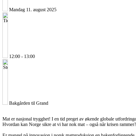
Mandag 11. august 2025
12:00 - 13:00
Bakgården til Grand
Mat er nasjonal trygghet! I en tid preget av økende globale utfordringe
Hvordan kan Norge sikre at vi har nok mat – også når krisen rammer
Er mangel på innovasjon i norsk matproduksjon en bakenforliggende år