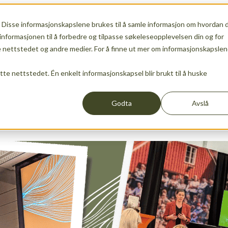
 Disse informasjonskapslene brukes til å samle informasjon om hvordan 
ership
Show submenu for Services
Services
Show s
informasjonen til å forbedre og tilpasse søkeleseopplevelsen din og for
nettstedet og andre medier. For å finne ut mer om informasjonskapslen
ette nettstedet. Én enkelt informasjonskapsel blir brukt til å huske
Events
News
Godta
Avslå