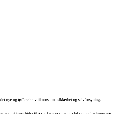
 det nye og tøffere krav til norsk matsikkerhet og selvforsyning.
rbeid på tvers bidra til å styrke norsk matproduksjon og redusere vår