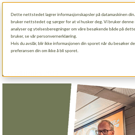
Dette nettstedet lagrer informasjonskapsler på datamaskinen din.
Show submenu for Membership
Memb
bruker nettstedet og sørger for at vi husker deg. Vi bruker denne 
analyser og ytelsesberegninger om våre besøkende både på dette 
bruker, se vår personvernerklæring.
Hvis du avslår, blir ikke informasjonen din sporet når du besøker d
Show submenu for About Us
About Us
preferansen din om ikke å bli sporet.
Arendalsuka 2025