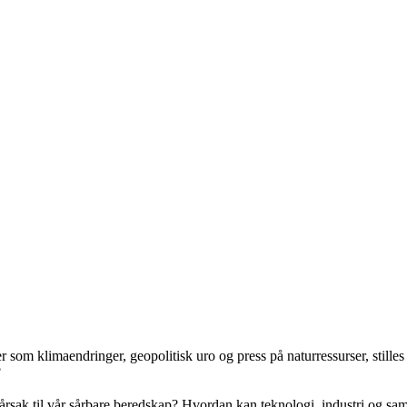
r som klimaendringer, geopolitisk uro og press på naturressurser, stilles
?
sak til vår sårbare beredskap? Hvordan kan teknologi, industri og sama