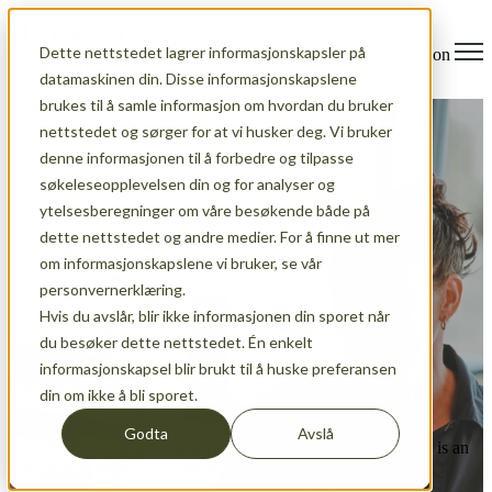
Dette nettstedet lagrer informasjonskapsler på
Open main navigation
datamaskinen din. Disse informasjonskapslene
brukes til å samle informasjon om hvordan du bruker
nettstedet og sørger for at vi husker deg. Vi bruker
denne informasjonen til å forbedre og tilpasse
søkeleseopplevelsen din og for analyser og
ytelsesberegninger om våre besøkende både på
dette nettstedet og andre medier. For å finne ut mer
om informasjonskapslene vi bruker, se vår
personvernerklæring.
Hvis du avslår, blir ikke informasjonen din sporet når
du besøker dette nettstedet. Én enkelt
informasjonskapsel blir brukt til å huske preferansen
Projects
din om ikke å bli sporet.
Projects are our gateway to connect our members with new
Godta
Avslå
opportunities, expand our network and build new skills. Here is an
overview of projects we are involved in.