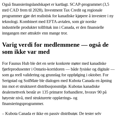
Også finansieringslandskapet er kartlagt. SCAP-programmet (3,5
mrd CAD frem til 2028), Investment Tax Credit og regionale
programmer gjør det realistisk for kanadiske kjøpere å investere i ny
teknologi. Kombinert med EFTA-avtalen, som gir norske
industrielle produkter tollfritak inn i Canada, er den finansielle
inngangen mer attraktiv enn mange tror.
Varig verdi for medlemmene — også de
som ikke var med
For Faunus Hub ble det en serie konkrete møter med kanadiske
fjørfeprodusenter i Ontario-korridoren — både fysiske og digitale —
som ga reell validering og grunnlag for oppfølging i oktober. For
Serigstad og SoilMate ble dialogen med Kubota Canada en åpning
inn mot et strukturert distribusjonsmiljø. Kubotas kanadiske
dealernettverk består av 135 primære forhandlere, hvorav 90 på
høyeste nivå, med strukturerte opplærings- og
finansieringsprogrammer.
– Kubota Canada er ikke en passiv distributør. De tester selv