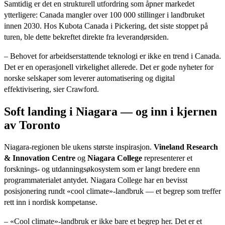
Samtidig er det en strukturell utfordring som åpner markedet
ytterligere: Canada mangler over 100 000 stillinger i landbruket
innen 2030. Hos Kubota Canada i Pickering, det siste stoppet på
turen, ble dette bekreftet direkte fra leverandørsiden.
– Behovet for arbeidserstattende teknologi er ikke en trend i Canada.
Det er en operasjonell virkelighet allerede. Det er gode nyheter for
norske selskaper som leverer automatisering og digital
effektivisering, sier Crawford.
Soft landing i Niagara — og inn i kjernen
av Toronto
Niagara-regionen ble ukens største inspirasjon.
Vineland Research
& Innovation Centre
og
Niagara College
representerer et
forsknings- og utdanningsøkosystem som er langt bredere enn
programmaterialet antydet. Niagara College har en bevisst
posisjonering rundt «cool climate»-landbruk — et begrep som treffer
rett inn i nordisk kompetanse.
– «Cool climate»-landbruk er ikke bare et begrep her. Det er et