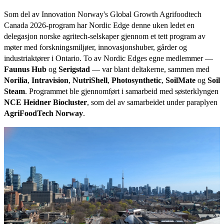
Som del av Innovation Norway's Global Growth Agrifoodtech
Canada 2026-program har Nordic Edge denne uken ledet en
delegasjon norske agritech-selskaper gjennom et tett program av
møter med forskningsmiljøer, innovasjonshuber, gårder og
industriaktører i Ontario. To av Nordic Edges egne medlemmer —
Faunus Hub
og
Serigstad
— var blant deltakerne, sammen med
Norilia
,
Intravision
,
NutriShell
,
Photosynthetic
,
SoilMate
og
Soil
Steam
. Programmet ble gjennomført i samarbeid med søsterklyngen
NCE Heidner Biocluster
, som del av samarbeidet under paraplyen
AgriFoodTech Norway
.