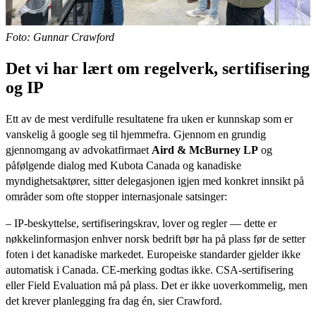
Foto: Gunnar Crawford
Det vi har lært om regelverk, sertifisering
og IP
Ett av de mest verdifulle resultatene fra uken er kunnskap som er
vanskelig å google seg til hjemmefra. Gjennom en grundig
gjennomgang av advokatfirmaet
Aird & McBurney LP
og
påfølgende dialog med Kubota Canada og kanadiske
myndighetsaktører, sitter delegasjonen igjen med konkret innsikt på
områder som ofte stopper internasjonale satsinger:
– IP-beskyttelse, sertifiseringskrav, lover og regler — dette er
nøkkelinformasjon enhver norsk bedrift bør ha på plass før de setter
foten i det kanadiske markedet. Europeiske standarder gjelder ikke
automatisk i Canada. CE-merking godtas ikke. CSA-sertifisering
eller Field Evaluation må på plass. Det er ikke uoverkommelig, men
det krever planlegging fra dag én, sier Crawford.