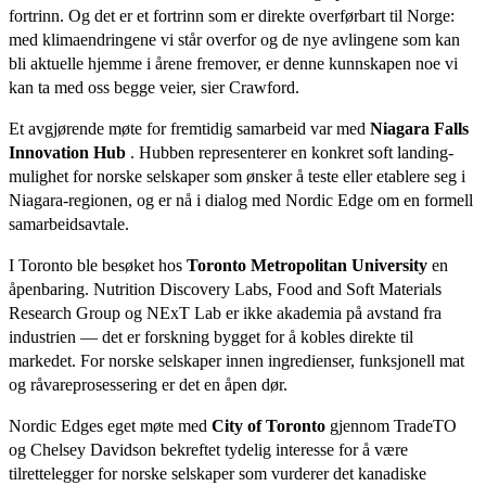
fortrinn. Og det er et fortrinn som er direkte overførbart til Norge:
med klimaendringene vi står overfor og de nye avlingene som kan
bli aktuelle hjemme i årene fremover, er denne kunnskapen noe vi
kan ta med oss begge veier, sier Crawford.
Et avgjørende møte for fremtidig samarbeid var med
Niagara Falls
Innovation Hub
. Hubben representerer en konkret soft landing-
mulighet for norske selskaper som ønsker å teste eller etablere seg i
Niagara-regionen, og er nå i dialog med Nordic Edge om en formell
samarbeidsavtale.
I Toronto ble besøket hos
Toronto Metropolitan University
en
åpenbaring. Nutrition Discovery Labs, Food and Soft Materials
Research Group og NExT Lab er ikke akademia på avstand fra
industrien — det er forskning bygget for å kobles direkte til
markedet. For norske selskaper innen ingredienser, funksjonell mat
og råvareprosessering er det en åpen dør.
Nordic Edges eget møte med
City of Toronto
gjennom TradeTO
og Chelsey Davidson bekreftet tydelig interesse for å være
tilrettelegger for norske selskaper som vurderer det kanadiske