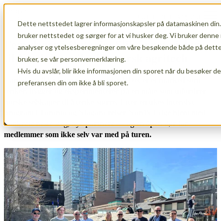
Open main navigation
Dette nettstedet lagrer informasjonskapsler på datamaskinen din.
bruker nettstedet og sørger for at vi husker deg. Vi bruker denne 
Fem dager i Ontario: Slik åpnet vi døra
analyser og ytelsesberegninger om våre besøkende både på dette 
til Nord-Amerika for norsk agritech
bruker, se vår personvernerklæring.
Hvis du avslår, blir ikke informasjonen din sporet når du besøker d
Canada er ikke bare et nytt marked. Det er et marked som
preferansen din om ikke å bli sporet.
tenker, bygger og eksperimenterer på en måte som utfordrer
norske selskaper til å tenke større. Etter en ukes intensivt
program i Toronto og Niagara reiser Nordic Edge hjem med
konkrete neste steg, nye partnere — og en åpen dør for
medlemmer som ikke selv var med på turen.