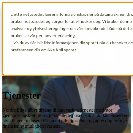
Open main navigation
Dette nettstedet lagrer informasjonskapsler på datamaskinen din.
bruker nettstedet og sørger for at vi husker deg. Vi bruker denne 
analyser og ytelsesberegninger om våre besøkende både på dette 
bruker, se vår personvernerklæring.
Hvis du avslår, blir ikke informasjonen din sporet når du besøker d
preferansen din om ikke å bli sporet.
Tjenester
Nordic Edge tilbyr tilgang til innovasjonstjenester med stor
gjennomslagskraft til sterkt rabatterte priser, slik at du kan akselerere
utviklingen, redusere risikoen i pilotprosjekter og åpne opp for nye
finansieringsmuligheter raskere.