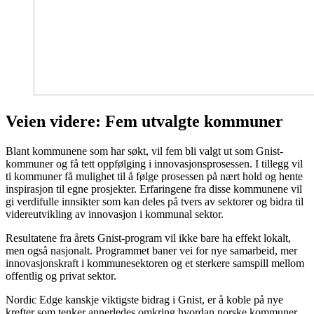
Veien videre: Fem utvalgte kommuner
Blant kommunene som har søkt, vil fem bli valgt ut som Gnist-
kommuner og få tett oppfølging i innovasjonsprosessen. I tillegg vil
ti kommuner få mulighet til å følge prosessen på nært hold og hente
inspirasjon til egne prosjekter. Erfaringene fra disse kommunene vil
gi verdifulle innsikter som kan deles på tvers av sektorer og bidra til
videreutvikling av innovasjon i kommunal sektor.
Resultatene fra årets Gnist-program vil ikke bare ha effekt lokalt,
men også nasjonalt. Programmet baner vei for nye samarbeid, mer
innovasjonskraft i kommunesektoren og et sterkere samspill mellom
offentlig og privat sektor.
Nordic Edge kanskje viktigste bidrag i Gnist, er å koble på nye
krefter som tenker annerledes omkring hvordan norske kommuner