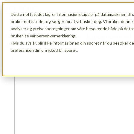
Dette nettstedet lagrer informasjonskapsler på datamaskinen din.
Open main navigation
bruker nettstedet og sørger for at vi husker deg. Vi bruker denne 
analyser og ytelsesberegninger om våre besøkende både på dette 
Rekordinteresse for Gnist: Kommuner vil
bruker, se vår personvernerklæring.
Hvis du avslår, blir ikke informasjonen din sporet når du besøker d
satse på innovasjon!
preferansen din om ikke å bli sporet.
Norske kommuner er klare for nytenkning!