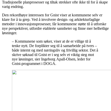
Tradisjonelle planprosesser og tiltak strekker ofte ikke til for å skape
varig endring.
Den rekordhøye interessen for Gnist viser at kommunene selv er
klare for å ta grep. Ved å involvere design- og arkitekturfaglige
metoder i innovasjonsprosesser, får kommunene støtte til å utforske
nye perspektiver, utfordre etablerte sannheter og finne mer helhetlige
løsninger.
– Kommunene som søker, viser at de er villige til å
tenke nytt. De forplikter seg til å samarbeide på tvers –
både internt og med næringsliv og frivillig sektor. Det å
skrive søknad til Gnist er i seg selv et viktig steg mot
nye løsninger, sier Ingeborg
Apall
-Olsen, leder for
Gnist-programmet i DOGA.