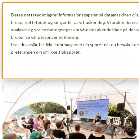
Open main navigation
Dette nettstedet lagrer informasjonskapsler på datamaskinen din.
bruker nettstedet og sørger for at vi husker deg. Vi bruker denne 
Nordic Edge tok New European Bauhaus
analyser og ytelsesberegninger om våre besøkende både på dette 
til Bucuresti
bruker, se vår personvernerklæring.
Hvis du avslår, blir ikke informasjonen din sporet når du besøker d
Bjarne Uldal fra Nordic Edge holdt innlegg, ledet verksted og
preferansen din om ikke å bli sporet.
satt i panel da Romania for andre gang samlet innbyggere,
byutviklere og fagfolk om framtidens byer. Med seg hadde han
verktøykassen til New European Bauhaus.