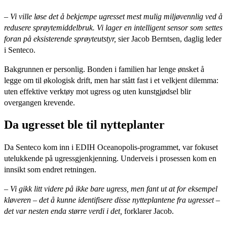
– Vi ville løse det å bekjempe ugresset mest mulig miljøvennlig ved å
redusere sprøytemiddelbruk. Vi lager en intelligent sensor som settes
foran på eksisterende sprøyteutstyr,
sier Jacob Berntsen, daglig leder
i Senteco.
Bakgrunnen er personlig. Bonden i familien har lenge ønsket å
legge om til økologisk drift, men har stått fast i et velkjent dilemma:
uten effektive verktøy mot ugress og uten kunstgjødsel blir
overgangen krevende.
Da ugresset ble til nytteplanter
Da Senteco kom inn i EDIH Oceanopolis-programmet, var fokuset
utelukkende på ugressgjenkjenning. Underveis i prosessen kom en
innsikt som endret retningen.
– Vi gikk litt videre på ikke bare ugress, men fant ut at for eksempel
kløveren – det å kunne identifisere disse nytteplantene fra ugresset –
det var nesten enda større verdi i det,
forklarer Jacob.