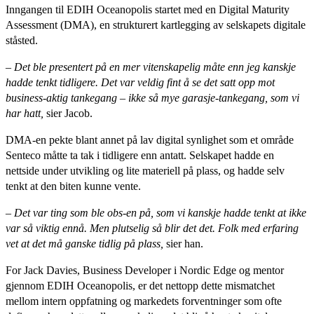
Inngangen til EDIH Oceanopolis startet med en Digital Maturity
Assessment (DMA), en strukturert kartlegging av selskapets digitale
ståsted.
– Det ble presentert på en mer vitenskapelig måte enn jeg kanskje
hadde tenkt tidligere. Det var veldig fint å se det satt opp mot
business-aktig tankegang – ikke så mye garasje-tankegang, som vi
har hatt,
sier Jacob.
DMA-en pekte blant annet på lav digital synlighet som et område
Senteco måtte ta tak i tidligere enn antatt. Selskapet hadde en
nettside under utvikling og lite materiell på plass, og hadde selv
tenkt at den biten kunne vente.
– Det var ting som ble obs-en på, som vi kanskje hadde tenkt at ikke
var så viktig ennå. Men plutselig så blir det det. Folk med erfaring
vet at det må ganske tidlig på plass,
sier han.
For Jack Davies, Business Developer i Nordic Edge og mentor
gjennom EDIH Oceanopolis, er det nettopp dette mismatchet
mellom intern oppfatning og markedets forventninger som ofte