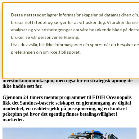
Open main navigation
Dette nettstedet lagrer informasjonskapsler på datamaskinen din.
bruker nettstedet og sørger for at vi husker deg. Vi bruker denne 
Fra ugress til nytteplanter: Senteco finner
analyser og ytelsesberegninger om våre besøkende både på dette 
ny verdi i AI-modellen med støtte fra
bruker, se vår personvernerklæring.
EDIH Oceanopolis
Hvis du avslår, blir ikke informasjonen din sporet når du besøker d
preferansen din om ikke å bli sporet.
Hva skjer når en teknologi som er bygget for å bekjempe noe,
like gjerne kan brukes til å finne noe verdifullt? For Senteco AS
ble mentorforløpet hos EDIH Oceanopolis gjennom Nordic
Edge en øyeåpner – ikke bare for skarpere
investorkommunikasjon, men også for en strategisk åpning de
ikke hadde sett før.
Gjennom 24-timers mentorprogrammet til EDIH Oceanopolis
fikk det Sandnes-baserte selskapet en gjennomgang av digital
modenhet, en realitetssjekk på posisjonering, og en konkret
pekepinn på hvor det egentlig finnes betalingsvillighet i
markedet.