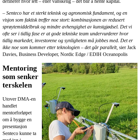
definerer hvor lett – eller vanskelig – det blir å hente kapital.
– Senteco har et sterkt teknisk og agronomisk fundament, og en
visjon som faktisk treffer noe stort: kombinasjonen av redusert
sprøytemiddelbruk og mindre avhengighet av kunstgjødsel. Det vi
ofte ser i tidlig fase er at gode tekniske team undervurderer hvor
tidlig markedet, investorene og synligheten må jobbes med. Det er
ikke noe som kommer etter teknologien – det går parallelt,
sier
Jack
Davies, Business Developer, Nordic Edge / EDIH Oceanopolis
Mentoring
som senker
terskelen
Utover DMA-en
handlet
mentorforløpet
om å bygge en
presentasjon
Senteco kunne ta