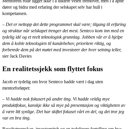
Mentorens rolle ligger ikke i å diktere veien fremover, men i å åpne
dører og bidra med erfaring der selskapet selv har hull i
kompetansen.
– Det er nettopp det dette programmet skal være; tilgang til erfaring
og struktur når selskapet trenger det mest. Senteco kom inn med en
tydelig idé og et reelt teknologisk grunnlag. Jobben vår er å hjelpe
dem å koble teknologien til kundebehov, prioritere riktig, og
forberede dem på det møtet med investorer der hver setning teller,
sier
Jack Davies
En realitetssjekk som flyttet fokus
Jacob er tydelig om hvor Senteco hadde vært i dag uten
mentorforløpet:
– Vi hadde nok fokusert på andre ting. Vi hadde veldig mye
produktfokus, kanskje ikke så mye på presentasjon og viktigheten av
å være litt synlige. Det har skiftet fokuset vårt en del, og det tror jeg
var en bra ting.
Resultatregnskap, investorpitch og en tydeligere fortelling om hva