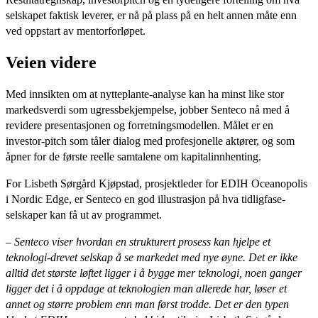
selskapet faktisk leverer, er nå på plass på en helt annen måte enn
ved oppstart av mentorforløpet.
Veien
videre
Med innsikten om at nytteplante-analyse kan ha minst like stor
markedsverdi som ugressbekjempelse, jobber Senteco nå med å
revidere presentasjonen og forretningsmodellen. Målet er en
investor-pitch som tåler dialog med profesjonelle aktører, og som
åpner for de første reelle samtalene om kapitalinnhenting.
For Lisbeth Sørgård Kjøpstad, prosjektleder for EDIH Oceanopolis
i Nordic Edge, er Senteco en god illustrasjon på hva tidligfase-
selskaper kan få ut av programmet.
– Senteco viser hvordan en strukturert prosess kan hjelpe et
teknologi-drevet selskap å se markedet med nye øyne. Det er ikke
alltid det største løftet ligger i å bygge mer teknologi, noen ganger
ligger det i å oppdage at teknologien man allerede har, løser et
annet og større problem enn man først trodde. Det er den typen