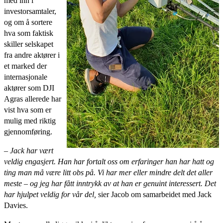
med inn i
investorsamtaler,
og om å sortere
hva som faktisk
skiller selskapet
fra andre aktører i
et marked der
internasjonale
aktører som DJI
Agras allerede har
vist hva som er
mulig med riktig
gjennomføring.
– Jack har vært
veldig engasjert. Han har fortalt oss om erfaringer han har hatt og
ting man må være litt obs på. Vi har mer eller mindre delt det aller
meste – og jeg har fått inntrykk av at han er genuint interessert. Det
har hjulpet veldig for vår del,
sier Jacob om samarbeidet med Jack
Davies.