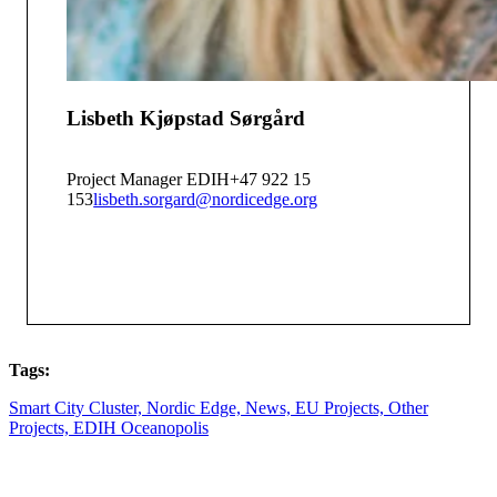
Lisbeth Kjøpstad Sørgård
Project Manager EDIH
+47 922 15
153
lisbeth.sorgard@nordicedge.org
Tags:
Smart City Cluster,
Nordic Edge,
News,
EU Projects,
Other
Projects,
EDIH Oceanopolis