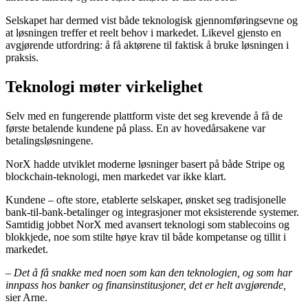
Selskapet har dermed vist både teknologisk gjennomføringsevne og
at løsningen treffer et reelt behov i markedet. Likevel gjensto en
avgjørende utfordring: å få aktørene til faktisk å bruke løsningen i
praksis.
Teknologi møter virkelighet
Selv med en fungerende plattform viste det seg krevende å få de
første betalende kundene på plass. En av hovedårsakene var
betalingsløsningene.
NorX hadde utviklet moderne løsninger basert på både Stripe og
blockchain-teknologi, men markedet var ikke klart.
Kundene – ofte store, etablerte selskaper,
ønsket seg tradisjonelle
bank-til-bank-betalinger og integrasjoner mot eksisterende systemer.
Samtidig jobbet NorX med avansert teknologi som stablecoins og
blokkjede, noe som stilte høye krav til både kompetanse og tillit i
markedet.
–
Det å få snakke med noen som kan den teknologien, og som har
innpass hos banker og finansinstitusjoner, det er helt avgjørende,
sier Arne.