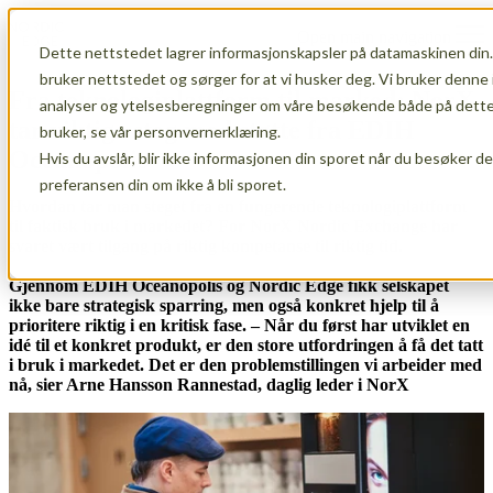
Open main navigation
Dette nettstedet lagrer informasjonskapsler på datamaskinen din.
bruker nettstedet og sørger for at vi husker deg. Vi bruker denne 
Fra teknologiplattform til marked: NorX
analyser og ytelsesberegninger om våre besøkende både på dette 
tar viktige steg med støtte fra EDIH
bruker, se vår personvernerklæring.
Oceanopolis
Hvis du avslår, blir ikke informasjonen din sporet når du besøker d
preferansen din om ikke å bli sporet.
Hvordan tar man steget fra en fungerende teknologiplattform
til faktisk bruk i markedet? For NorX Nordic Exchange har
svaret vært tilgang på riktig kompetanse til riktig tid.
Gjennom EDIH Oceanopolis og Nordic Edge fikk selskapet
ikke bare strategisk sparring, men også konkret hjelp til å
prioritere riktig i en kritisk fase. – Når du først har utviklet en
idé til et konkret produkt, er den store utfordringen å få det tatt
i bruk i markedet. Det er den problemstillingen vi arbeider med
nå, sier Arne Hansson Rannestad, daglig leder i NorX