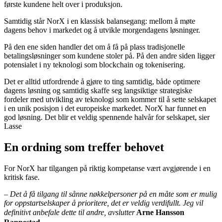
første kundene helt over i produksjon.
Samtidig står NorX i en klassisk balansegang: mellom å møte
dagens behov i markedet og å utvikle morgendagens løsninger.
På den ene siden handler det om å få på plass tradisjonelle
betalingsløsninger som kundene stoler på. På den andre siden ligger
potensialet i ny teknologi som blockchain og tokenisering.
Det er alltid utfordrende å gjøre to ting samtidig, både optimere
dagens løsning og samtidig skaffe seg langsiktige strategiske
fordeler med utvikling av teknologi som kommer til å sette selskapet
i en unik posisjon i det europeiske markedet. NorX har funnet en
god løsning. Det blir et veldig spennende halvår for selskapet, sier
Lasse
En ordning som treffer behovet
For NorX har tilgangen på riktig kompetanse vært avgjørende i en
kritisk fase.
–
Det å få tilgang til sånne nøkkelpersoner på en måte som er mulig
for oppstartselskaper å prioritere, det er veldig verdifullt. Jeg vil
definitivt anbefale dette til andre,
avslutter
Arne Hansson