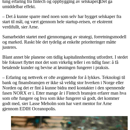
tung erfaring fra fintech og oppbygging av selskaper.
Det ga
umiddelbar effekt.
– Det å kunne sparre med noen som selv har bygget selskaper fra
start til mål, og vært gjennom hele startup-reisen, er ekstremt
verdifullt, sier Arne.
Samarbeidet startet med gjennomgang av strategi, forretningsmodell
og marked. Raskt ble det tydelig at enkelte prioriteringer måtte
justeres.
Blant annet ble planene om tidlig kapitalinnhenting utfordret. I stedet
ble fokuset flyttet mot det som virkelig teller i en tidlig fase: å få
betalende kunder og bevise at løsningen fungerer i praksis.
– Erfaring og nettverk er ofte avgjørende for å lykkes. Teknologi til
bank og finansbransjen er ikke så veldig stor hverken i Norge eller
Norden og det er fint å kunne bidra med kontakter i den spennende
fasen NORX er i. Etter mange år i Fintech bransjen erfarer man hva
som ofte fungere og hva som ikke fungerer så godt, det kommer
godt med, sier Lasse Meholm som har vært mentor for Arne
gjennom EDIH Oceanopolis.