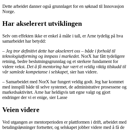
Dette arbeidet danner også grunnlaget for en søknad til Innovasjon
Norge.
Har akselerert utviklingen
Selv om effekten ikke er enkel å måle i tall, er Arne tydelig på hva
samarbeidet har betydd:
–
Jeg tror definitivt dette har akselerert oss – både i forhold til
teknologiutforming og innpass i markedet.
NorX har fått tydeligere
retning, bedre beslutningsgrunnlag og et sterkere fundament for
videre vekst.
D
et
å få mentoring har vært et veldig viktig tilskudd til
vår samlede kompetanse i selskapet,
sier han videre.
– Samarbeidet med NorX har fungert veldig godt. Jeg har kommet
med innspill både til selve systemet, de administrative prosessene og
markedsaktivitet. Arne har heldigvis tatt egne valgt og gjort
endringer der vi er enige, sier Lasse
Veien videre
Ved utgangen av mentorperioden er plattformen i drift, arbeidet med
betalingsløsninger fortsetter, og selskapet jobber videre med å få de