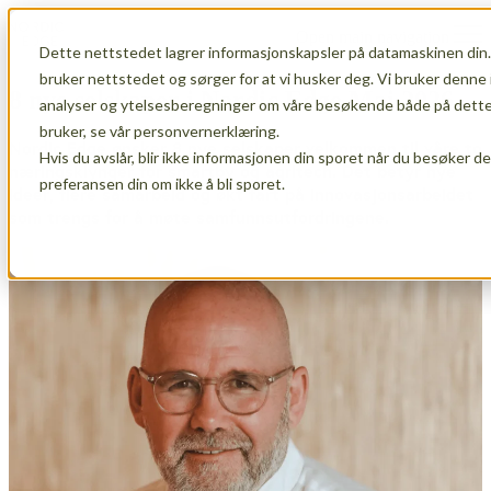
Open main navigation
Dette nettstedet lagrer informasjonskapsler på datamaskinen din.
bruker nettstedet og sørger for at vi husker deg. Vi bruker denne 
8 nye selskaper i Nordic Edge Mai 2026
analyser og ytelsesberegninger om våre besøkende både på dette 
bruker, se vår personvernerklæring.
Nordic Edge ønsker 8 nye selskaper velkommen til våre to
Hvis du avslår, blir ikke informasjonen din sporet når du besøker d
næringsklynger for smartby og agritech. Det betyr nye
preferansen din om ikke å bli sporet.
ideer, flere samarbeid og økt fart på innovasjonsarbeidet
som trengs for å møte samfunnsutfordringene.