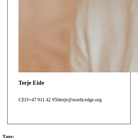
Terje Eide
CEO
+47 911 42 956
terje@nordicedge.org
Tags: