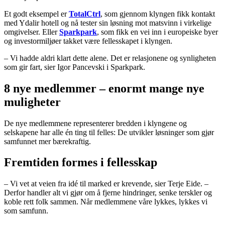
Et godt eksempel er
TotalCtrl
, som gjennom klyngen fikk kontakt
med Ydalir hotell og nå tester sin løsning mot matsvinn i virkelige
omgivelser. Eller
Sparkpark
, som fikk en vei inn i europeiske byer
og investormiljøer takket være fellesskapet i klyngen.
– Vi hadde aldri klart dette alene. Det er relasjonene og synligheten
som gir fart, sier Igor Pancevski i Sparkpark.
8 nye medlemmer – enormt mange nye
muligheter
De nye medlemmene representerer bredden i klyngene og
selskapene har alle én ting til felles: De utvikler løsninger som gjør
samfunnet mer bærekraftig.
Fremtiden formes i fellesskap
– Vi vet at veien fra idé til marked er krevende, sier Terje Eide. –
Derfor handler alt vi gjør om å fjerne hindringer, senke terskler og
koble rett folk sammen. Når medlemmene våre lykkes, lykkes vi
som samfunn.