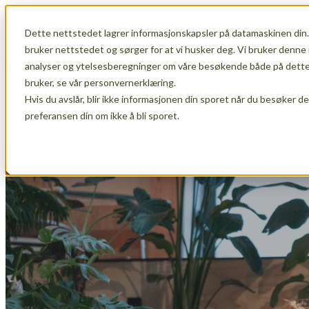
Dette nettstedet lagrer informasjonskapsler på datamaskinen din.
Show submenu for Medlemskap
Medl
bruker nettstedet og sørger for at vi husker deg. Vi bruker denne 
analyser og ytelsesberegninger om våre besøkende både på dette 
bruker, se vår personvernerklæring.
Hvis du avslår, blir ikke informasjonen din sporet når du besøker d
Show submenu for Om oss
Om oss
preferansen din om ikke å bli sporet.