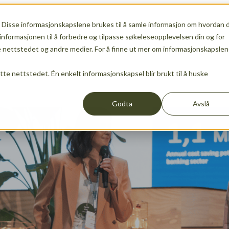
 Disse informasjonskapslene brukes til å samle informasjon om hvordan 
emskap
Show submenu for Tjenester
Tjenester
Show
informasjonen til å forbedre og tilpasse søkeleseopplevelsen din og for
nettstedet og andre medier. For å finne ut mer om informasjonskapslen
ette nettstedet. Én enkelt informasjonskapsel blir brukt til å huske
Arrangementer
Nyheter
Show submenu for translati
Godta
Avslå