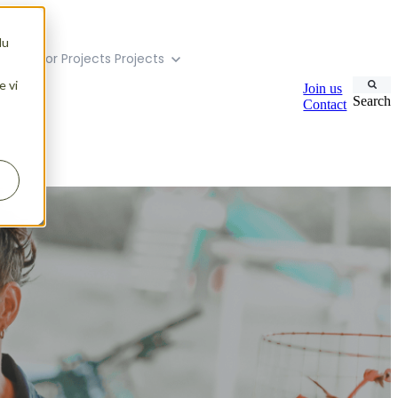
du
menu for Projects
Projects
e vi
Join us
Search
Contact