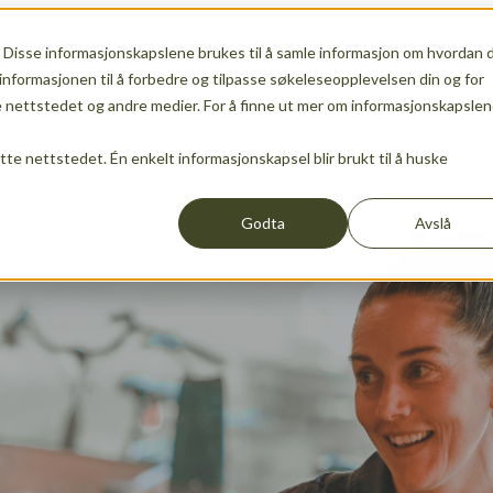
 Disse informasjonskapslene brukes til å samle informasjon om hvordan 
ship
Show submenu for Services
Services
Show sub
informasjonen til å forbedre og tilpasse søkeleseopplevelsen din og for
nettstedet og andre medier. For å finne ut mer om informasjonskapslen
ette nettstedet. Én enkelt informasjonskapsel blir brukt til å huske
Events
News
Show submenu for translations
EN
Godta
Avslå