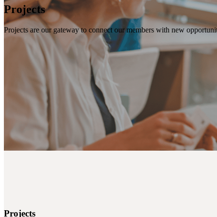
Projects
Projects are our gateway to connect our members with new opportuniti
Projects