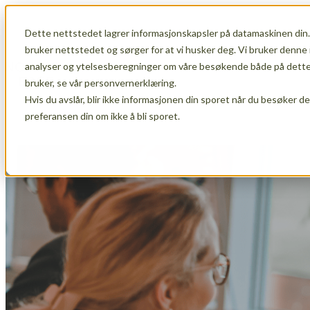
Dette nettstedet lagrer informasjonskapsler på datamaskinen din.
Show submenu for Membership
Member
bruker nettstedet og sørger for at vi husker deg. Vi bruker denne 
analyser og ytelsesberegninger om våre besøkende både på dette 
bruker, se vår personvernerklæring.
Hvis du avslår, blir ikke informasjonen din sporet når du besøker d
Show submenu for About Us
About Us
preferansen din om ikke å bli sporet.